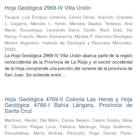
Hoja Geológica 2969-IV Villa Unión
Fauqué, Luis Enrique
;
Limarino, Carlos Oscar
;
Vujovich, Graciela
I.
;
Cegarra, Marcelo I.
;
Yamin, Marcela Gladys
;
Tedesco, Ana
María
;
Escosteguy, Leonardo Darío
;
Cardó, Raúl
;
Díaz, Iris
Nancy
;
Franchi, Mario
;
Etcheverría, Mariela P.
(
Servicio Geológico
Minero Argentino. Instituto de Geología y Recursos Minerales
,
2020
)
La Hoja Geológica 2969-IV Villa Unión abarca parte de la región
noroccidental de la Provincia de La Rioja y el sector occidental
de la Hoja comprende una porción del noreste de la provincia de
San Juan. Se extiende entre ...
Hoja Geológica 4769-II Colonia Las Heras y Hoja
Geológica 4766-I Bahía Lángara, Provincia de
Santa Cruz
Martínez, Héctor
;
Dal Molín, Carlos Nelson
;
Castro Godoy, Silvia
E.
;
Quintón Piegas Luna, Fabiana
;
Marengo, Hugo Guillermo
;
Dzendoletas, María Andrea
;
Pezzuchi, Hugo Daniel
;
Parisi,