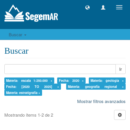
Camb
naveg
Buscar
Buscar
Ir
Materia: escala 1:250.000 ×
Fecha: 2020 ×
Materia: geología ×
Fecha: [2020 TO 2025] ×
Materia: geografía regional ×
Materia: estratigrafía ×
Mostrar filtros avanzados
Mostrando ítems 1-2 de 2