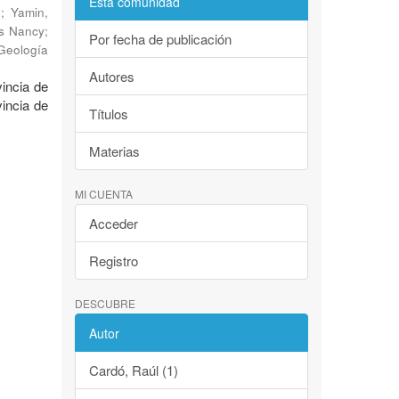
Esta comunidad
.
;
Yamin,
is Nancy
;
Por fecha de publicación
 Geología
Autores
vincia de
vincia de
Títulos
Materias
MI CUENTA
Acceder
Registro
DESCUBRE
Autor
Cardó, Raúl (1)