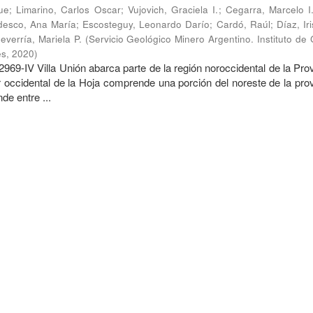
ue
;
Limarino, Carlos Oscar
;
Vujovich, Graciela I.
;
Cegarra, Marcelo I
desco, Ana María
;
Escosteguy, Leonardo Darío
;
Cardó, Raúl
;
Díaz, Ir
everría, Mariela P.
(
Servicio Geológico Minero Argentino. Instituto de
es
,
2020
)
969-IV Villa Unión abarca parte de la región noroccidental de la Pro
r occidental de la Hoja comprende una porción del noreste de la pro
de entre ...