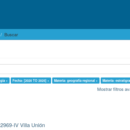
Buscar
ogía ×
Fecha: [2020 TO 2025] ×
Materia: geografía regional ×
Materia: estratigra
Mostrar filtros 
2969-IV Villa Unión