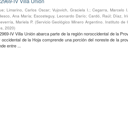
2969-IV Villa Unión
ue
;
Limarino, Carlos Oscar
;
Vujovich, Graciela I.
;
Cegarra, Marcelo I
desco, Ana María
;
Escosteguy, Leonardo Darío
;
Cardó, Raúl
;
Díaz, Ir
everría, Mariela P.
(
Servicio Geológico Minero Argentino. Instituto de
es
,
2020
)
969-IV Villa Unión abarca parte de la región noroccidental de la Pro
r occidental de la Hoja comprende una porción del noreste de la pro
de entre ...