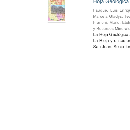
Hoja Geológica 
Fauqué, Luis Enriq
Marcela Gladys
;
Te
Franchi, Mario
;
Etch
y Recursos Mineral
La Hoja Geológica 2
La Rioja y el secto
San Juan. Se extien