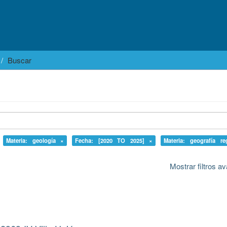
Buscar
Materia: geología ×
Fecha: [2020 TO 2025] ×
Materia: geografía re
Mostrar filtros 