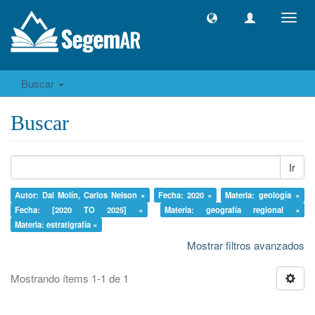
Camb
naveg
Buscar
Buscar
Ir
Autor: Dal Molín, Carlos Nelson ×
Fecha: 2020 ×
Materia: geología ×
Fecha: [2020 TO 2025] ×
Materia: geografía regional ×
Materia: estratigrafía ×
Mostrar filtros avanzados
Mostrando ítems 1-1 de 1