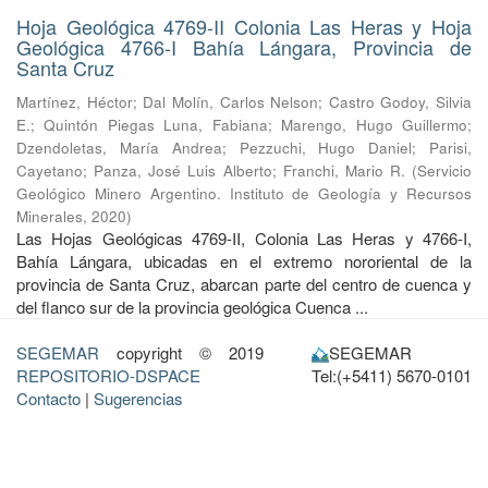
Hoja Geológica 4769-II Colonia Las Heras y Hoja
Geológica 4766-I Bahía Lángara, Provincia de
Santa Cruz
Martínez, Héctor
;
Dal Molín, Carlos Nelson
;
Castro Godoy, Silvia
E.
;
Quintón Piegas Luna, Fabiana
;
Marengo, Hugo Guillermo
;
Dzendoletas, María Andrea
;
Pezzuchi, Hugo Daniel
;
Parisi,
Cayetano
;
Panza, José Luis Alberto
;
Franchi, Mario R.
(
Servicio
Geológico Minero Argentino. Instituto de Geología y Recursos
Minerales
,
2020
)
Las Hojas Geológicas 4769-II, Colonia Las Heras y 4766-I,
Bahía Lángara, ubicadas en el extremo nororiental de la
provincia de Santa Cruz, abarcan parte del centro de cuenca y
del flanco sur de la provincia geológica Cuenca ...
SEGEMAR
copyright © 2019
SEGEMAR
REPOSITORIO-DSPACE
Tel:(+5411) 5670-0101
Contacto
|
Sugerencias