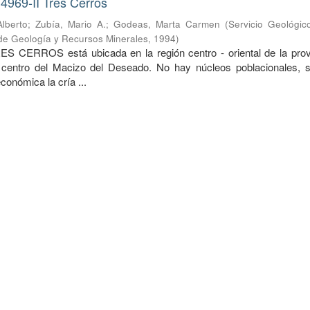
4969-II Tres Cerros
lberto
;
Zubía, Mario A.
;
Godeas, Marta Carmen
(
Servicio Geológic
o de Geología y Recursos Minerales
,
1994
)
ES CERROS está ubicada en la región centro - oriental de la prov
 centro del Macizo del Deseado. No hay núcleos poblacionales, s
económica la cría ...