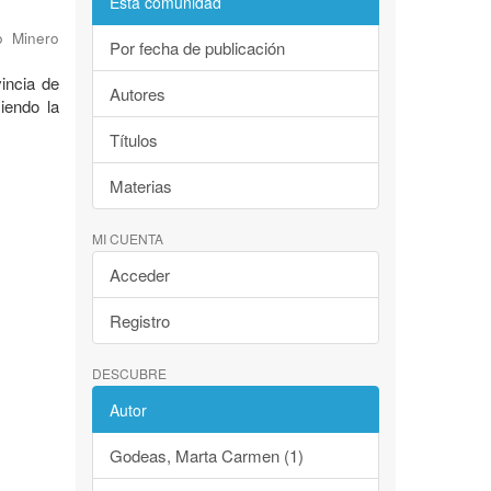
Esta comunidad
o Minero
Por fecha de publicación
incia de
Autores
iendo la
Títulos
Materias
MI CUENTA
Acceder
Registro
DESCUBRE
Autor
Godeas, Marta Carmen (1)