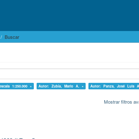
Buscar
escala 1:250.000 ×
Autor: Zubía, Mario A. ×
Autor: Panza, José Luis A
Mostrar filtros 