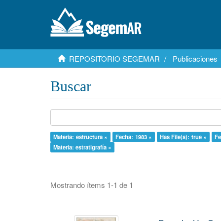
REPOSITORIO SEGEMAR
Publicaciones
Buscar
Materia: estructura ×
Fecha: 1983 ×
Has File(s): true ×
Fe
Materia: estratigrafía ×
Mostrando ítems 1-1 de 1