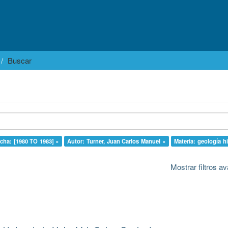
Buscar
cha: [1980 TO 1983] ×
Autor: Turner, Juan Carlos Manuel ×
Materia: geología hi
Mostrar filtros 