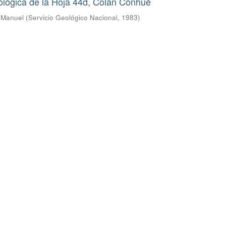
ológica de la Hoja 44d, Colan Conhué
s Manuel
(
Servicio Geológico Nacional
,
1983
)