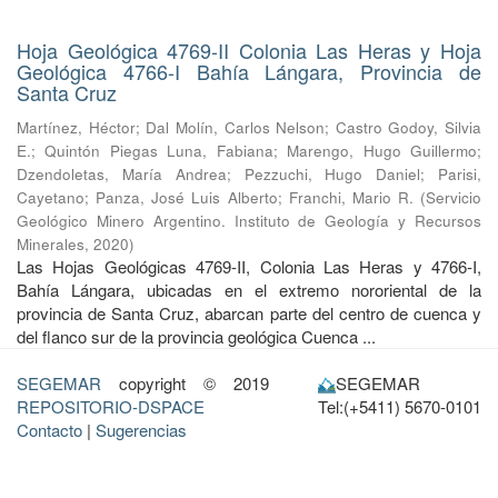
Hoja Geológica 4769-II Colonia Las Heras y Hoja
Geológica 4766-I Bahía Lángara, Provincia de
Santa Cruz
Martínez, Héctor
;
Dal Molín, Carlos Nelson
;
Castro Godoy, Silvia
E.
;
Quintón Piegas Luna, Fabiana
;
Marengo, Hugo Guillermo
;
Dzendoletas, María Andrea
;
Pezzuchi, Hugo Daniel
;
Parisi,
Cayetano
;
Panza, José Luis Alberto
;
Franchi, Mario R.
(
Servicio
Geológico Minero Argentino. Instituto de Geología y Recursos
Minerales
,
2020
)
Las Hojas Geológicas 4769-II, Colonia Las Heras y 4766-I,
Bahía Lángara, ubicadas en el extremo nororiental de la
provincia de Santa Cruz, abarcan parte del centro de cuenca y
del flanco sur de la provincia geológica Cuenca ...
SEGEMAR
copyright © 2019
SEGEMAR
REPOSITORIO-DSPACE
Tel:(+5411) 5670-0101
Contacto
|
Sugerencias