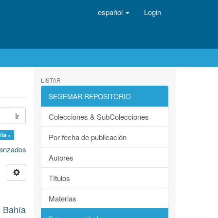
español
Login
LISTAR
SEGEMAR REPOSITORIO
Ir
Colecciones & SubColecciones
fía ×
Por fecha de publicación
avanzados
Autores
Títulos
Materias
 Bahía