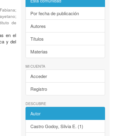
Esta comunidad
 Fabiana
;
Por fecha de publicación
Cayetano
;
tituto de
Autores
as en el
Títulos
ca y del
Materias
MI CUENTA
Acceder
Registro
DESCUBRE
Autor
Castro Godoy, Silvia E. (1)