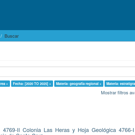
Buscar
rea ×
Fecha: [2020 TO 2025] ×
Materia: geografía regional ×
Materia: estratigra
Mostrar filtros 
 4769-II Colonia Las Heras y Hoja Geológica 4766-I