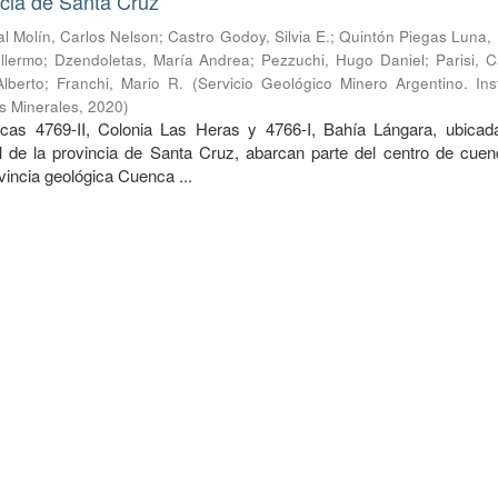
cia de Santa Cruz
l Molín, Carlos Nelson
;
Castro Godoy, Silvia E.
;
Quintón Piegas Luna,
llermo
;
Dzendoletas, María Andrea
;
Pezzuchi, Hugo Daniel
;
Parisi, 
lberto
;
Franchi, Mario R.
(
Servicio Geológico Minero Argentino. Ins
s Minerales
,
2020
)
cas 4769-II, Colonia Las Heras y 4766-I, Bahía Lángara, ubicad
l de la provincia de Santa Cruz, abarcan parte del centro de cuen
ovincia geológica Cuenca ...