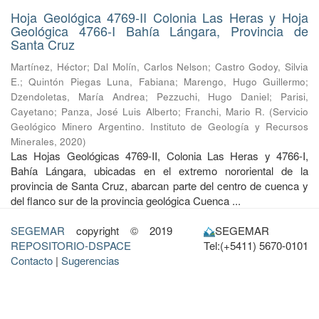
Hoja Geológica 4769-II Colonia Las Heras y Hoja
Geológica 4766-I Bahía Lángara, Provincia de
Santa Cruz
Martínez, Héctor
;
Dal Molín, Carlos Nelson
;
Castro Godoy, Silvia
E.
;
Quintón Piegas Luna, Fabiana
;
Marengo, Hugo Guillermo
;
Dzendoletas, María Andrea
;
Pezzuchi, Hugo Daniel
;
Parisi,
Cayetano
;
Panza, José Luis Alberto
;
Franchi, Mario R.
(
Servicio
Geológico Minero Argentino. Instituto de Geología y Recursos
Minerales
,
2020
)
Las Hojas Geológicas 4769-II, Colonia Las Heras y 4766-I,
Bahía Lángara, ubicadas en el extremo nororiental de la
provincia de Santa Cruz, abarcan parte del centro de cuenca y
del flanco sur de la provincia geológica Cuenca ...
SEGEMAR
copyright © 2019
SEGEMAR
REPOSITORIO-DSPACE
Tel:(+5411) 5670-0101
Contacto
|
Sugerencias