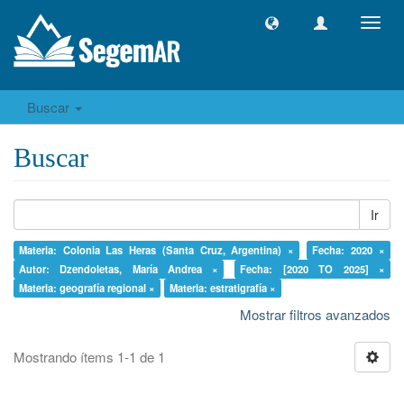
Camb
naveg
Buscar
Buscar
Ir
Materia: Colonia Las Heras (Santa Cruz, Argentina) ×
Fecha: 2020 ×
Autor: Dzendoletas, María Andrea ×
Fecha: [2020 TO 2025] ×
Materia: geografía regional ×
Materia: estratigrafía ×
Mostrar filtros avanzados
Mostrando ítems 1-1 de 1