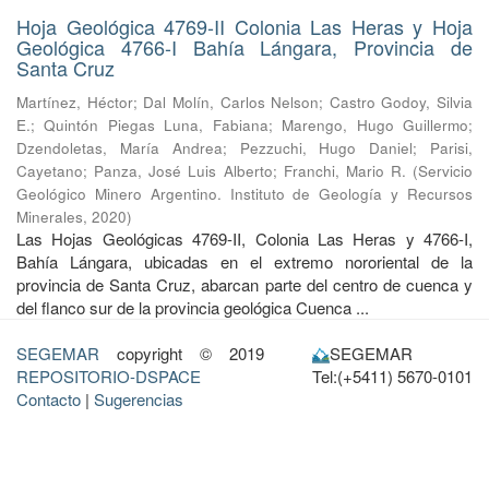
Hoja Geológica 4769-II Colonia Las Heras y Hoja
Geológica 4766-I Bahía Lángara, Provincia de
Santa Cruz
Martínez, Héctor
;
Dal Molín, Carlos Nelson
;
Castro Godoy, Silvia
E.
;
Quintón Piegas Luna, Fabiana
;
Marengo, Hugo Guillermo
;
Dzendoletas, María Andrea
;
Pezzuchi, Hugo Daniel
;
Parisi,
Cayetano
;
Panza, José Luis Alberto
;
Franchi, Mario R.
(
Servicio
Geológico Minero Argentino. Instituto de Geología y Recursos
Minerales
,
2020
)
Las Hojas Geológicas 4769-II, Colonia Las Heras y 4766-I,
Bahía Lángara, ubicadas en el extremo nororiental de la
provincia de Santa Cruz, abarcan parte del centro de cuenca y
del flanco sur de la provincia geológica Cuenca ...
SEGEMAR
copyright © 2019
SEGEMAR
REPOSITORIO-DSPACE
Tel:(+5411) 5670-0101
Contacto
|
Sugerencias