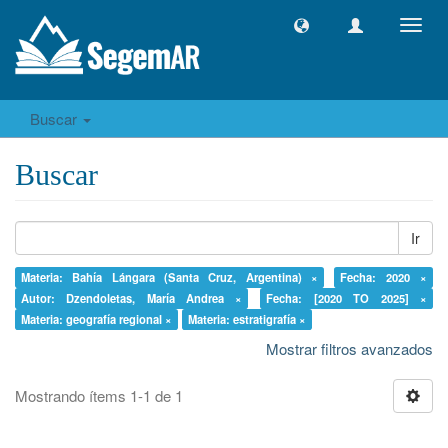
Camb
naveg
Buscar
Buscar
Ir
Materia: Bahía Lángara (Santa Cruz, Argentina) ×
Fecha: 2020 ×
Autor: Dzendoletas, María Andrea ×
Fecha: [2020 TO 2025] ×
Materia: geografía regional ×
Materia: estratigrafía ×
Mostrar filtros avanzados
Mostrando ítems 1-1 de 1