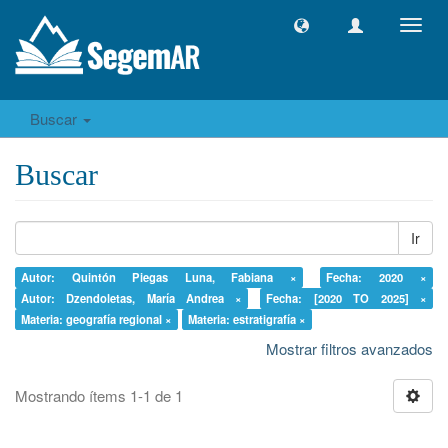
Camb
naveg
Buscar
Buscar
Ir
Autor: Quintón Piegas Luna, Fabiana ×
Fecha: 2020 ×
Autor: Dzendoletas, María Andrea ×
Fecha: [2020 TO 2025] ×
Materia: geografía regional ×
Materia: estratigrafía ×
Mostrar filtros avanzados
Mostrando ítems 1-1 de 1