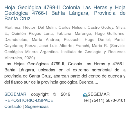
Hoja Geológica 4769-II Colonia Las Heras y Hoja
Geológica 4766-I Bahía Lángara, Provincia de
Santa Cruz
Martínez, Héctor
;
Dal Molín, Carlos Nelson
;
Castro Godoy, Silvia
E.
;
Quintón Piegas Luna, Fabiana
;
Marengo, Hugo Guillermo
;
Dzendoletas, María Andrea
;
Pezzuchi, Hugo Daniel
;
Parisi,
Cayetano
;
Panza, José Luis Alberto
;
Franchi, Mario R.
(
Servicio
Geológico Minero Argentino. Instituto de Geología y Recursos
Minerales
,
2020
)
Las Hojas Geológicas 4769-II, Colonia Las Heras y 4766-I,
Bahía Lángara, ubicadas en el extremo nororiental de la
provincia de Santa Cruz, abarcan parte del centro de cuenca y
del flanco sur de la provincia geológica Cuenca ...
SEGEMAR
copyright © 2019
SEGEMAR
REPOSITORIO-DSPACE
Tel:(+5411) 5670-0101
Contacto
|
Sugerencias