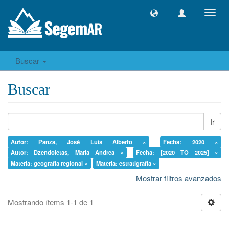
Camb
naveg
Buscar
Buscar
Ir
Autor: Panza, José Luis Alberto ×
Fecha: 2020 ×
Autor: Dzendoletas, María Andrea ×
Fecha: [2020 TO 2025] ×
Materia: geografía regional ×
Materia: estratigrafía ×
Mostrar filtros avanzados
Mostrando ítems 1-1 de 1