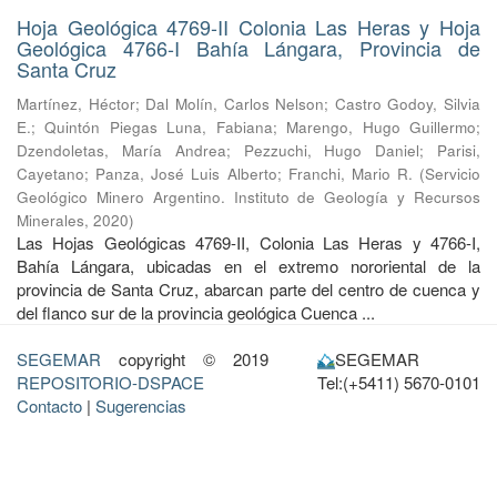
Hoja Geológica 4769-II Colonia Las Heras y Hoja
Geológica 4766-I Bahía Lángara, Provincia de
Santa Cruz
Martínez, Héctor
;
Dal Molín, Carlos Nelson
;
Castro Godoy, Silvia
E.
;
Quintón Piegas Luna, Fabiana
;
Marengo, Hugo Guillermo
;
Dzendoletas, María Andrea
;
Pezzuchi, Hugo Daniel
;
Parisi,
Cayetano
;
Panza, José Luis Alberto
;
Franchi, Mario R.
(
Servicio
Geológico Minero Argentino. Instituto de Geología y Recursos
Minerales
,
2020
)
Las Hojas Geológicas 4769-II, Colonia Las Heras y 4766-I,
Bahía Lángara, ubicadas en el extremo nororiental de la
provincia de Santa Cruz, abarcan parte del centro de cuenca y
del flanco sur de la provincia geológica Cuenca ...
SEGEMAR
copyright © 2019
SEGEMAR
REPOSITORIO-DSPACE
Tel:(+5411) 5670-0101
Contacto
|
Sugerencias