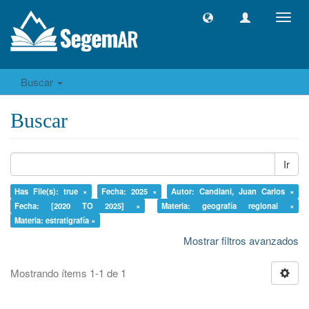
Camb
naveg
Buscar
Buscar
Ir
Has File(s): true ×
Fecha: 2025 ×
Autor: Candiani, Juan Carlos ×
Fecha: [2020 TO 2025] ×
Materia: geografía regional ×
Materia: estratigrafía ×
Mostrar filtros avanzados
Mostrando ítems 1-1 de 1