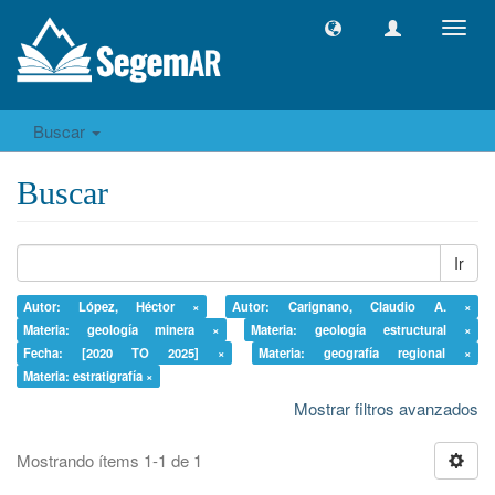
Camb
naveg
Buscar
Buscar
Ir
Autor: López, Héctor ×
Autor: Carignano, Claudio A. ×
Materia: geología minera ×
Materia: geología estructural ×
Fecha: [2020 TO 2025] ×
Materia: geografía regional ×
Materia: estratigrafía ×
Mostrar filtros avanzados
Mostrando ítems 1-1 de 1