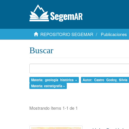
REPOSITORIO SEGEMAR
Publicaciones
Buscar
Materia: geología histórica ×
Autor: Castro Godoy, Silvia
Materia: estratigrafía ×
Mostrando ítems 1-1 de 1