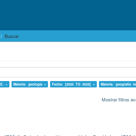
Buscar
 E. ×
Materia: geología ×
Fecha: [2020 TO 2025] ×
Materia: geografía r
Mostrar filtros 