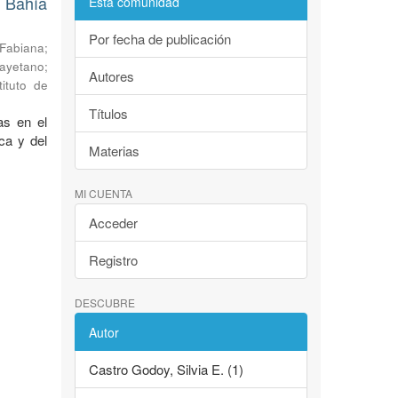
 Bahía
Esta comunidad
Por fecha de publicación
 Fabiana
;
Cayetano
;
Autores
tituto de
Títulos
as en el
ca y del
Materias
MI CUENTA
Acceder
Registro
DESCUBRE
Autor
Castro Godoy, Silvia E. (1)