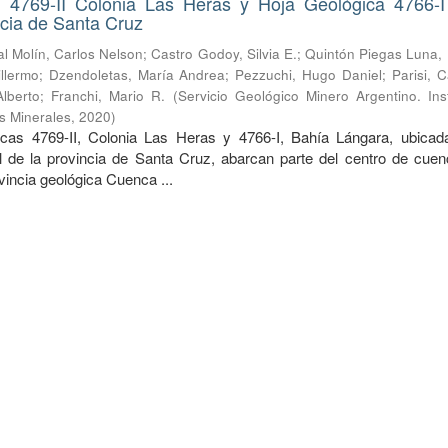
 4769-II Colonia Las Heras y Hoja Geológica 4766-I
cia de Santa Cruz
l Molín, Carlos Nelson
;
Castro Godoy, Silvia E.
;
Quintón Piegas Luna,
llermo
;
Dzendoletas, María Andrea
;
Pezzuchi, Hugo Daniel
;
Parisi, 
lberto
;
Franchi, Mario R.
(
Servicio Geológico Minero Argentino. Ins
s Minerales
,
2020
)
cas 4769-II, Colonia Las Heras y 4766-I, Bahía Lángara, ubicad
l de la provincia de Santa Cruz, abarcan parte del centro de cuen
ovincia geológica Cuenca ...