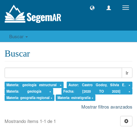
Camb
naveg
Buscar
Buscar
Ir
Materia: geología estructural ×
Autor: Castro Godoy, Silvia E. ×
Materia: geología ×
Fecha: [2020 TO 2025] ×
Materia: geografía regional ×
Materia: estratigrafía ×
Mostrar filtros avanzados
Mostrando ítems 1-1 de 1