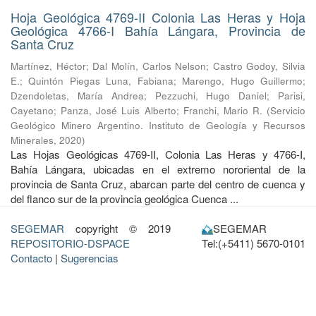
Hoja Geológica 4769-II Colonia Las Heras y Hoja
Geológica 4766-I Bahía Lángara, Provincia de
Santa Cruz
Martínez, Héctor
;
Dal Molín, Carlos Nelson
;
Castro Godoy, Silvia
E.
;
Quintón Piegas Luna, Fabiana
;
Marengo, Hugo Guillermo
;
Dzendoletas, María Andrea
;
Pezzuchi, Hugo Daniel
;
Parisi,
Cayetano
;
Panza, José Luis Alberto
;
Franchi, Mario R.
(
Servicio
Geológico Minero Argentino. Instituto de Geología y Recursos
Minerales
,
2020
)
Las Hojas Geológicas 4769-II, Colonia Las Heras y 4766-I,
Bahía Lángara, ubicadas en el extremo nororiental de la
provincia de Santa Cruz, abarcan parte del centro de cuenca y
del flanco sur de la provincia geológica Cuenca ...
SEGEMAR
copyright © 2019
SEGEMAR
REPOSITORIO-DSPACE
Tel:(+5411) 5670-0101
Contacto
|
Sugerencias