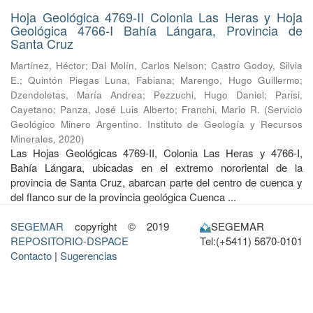
Hoja Geológica 4769-II Colonia Las Heras y Hoja
Geológica 4766-I Bahía Lángara, Provincia de
Santa Cruz
Martínez, Héctor
;
Dal Molín, Carlos Nelson
;
Castro Godoy, Silvia
E.
;
Quintón Piegas Luna, Fabiana
;
Marengo, Hugo Guillermo
;
Dzendoletas, María Andrea
;
Pezzuchi, Hugo Daniel
;
Parisi,
Cayetano
;
Panza, José Luis Alberto
;
Franchi, Mario R.
(
Servicio
Geológico Minero Argentino. Instituto de Geología y Recursos
Minerales
,
2020
)
Las Hojas Geológicas 4769-II, Colonia Las Heras y 4766-I,
Bahía Lángara, ubicadas en el extremo nororiental de la
provincia de Santa Cruz, abarcan parte del centro de cuenca y
del flanco sur de la provincia geológica Cuenca ...
SEGEMAR
copyright © 2019
SEGEMAR
REPOSITORIO-DSPACE
Tel:(+5411) 5670-0101
Contacto
|
Sugerencias