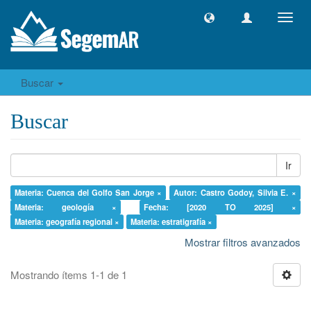
Camb
naveg
Buscar
Buscar
Ir
Materia: Cuenca del Golfo San Jorge ×
Autor: Castro Godoy, Silvia E. ×
Materia: geología ×
Fecha: [2020 TO 2025] ×
Materia: geografía regional ×
Materia: estratigrafía ×
Mostrar filtros avanzados
Mostrando ítems 1-1 de 1