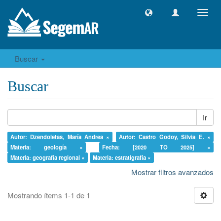
Camb
naveg
Buscar
Buscar
Ir
Autor: Dzendoletas, María Andrea ×
Autor: Castro Godoy, Silvia E. ×
Materia: geología ×
Fecha: [2020 TO 2025] ×
Materia: geografía regional ×
Materia: estratigrafía ×
Mostrar filtros avanzados
Mostrando ítems 1-1 de 1