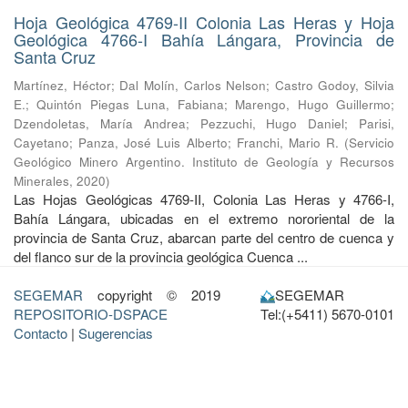
Hoja Geológica 4769-II Colonia Las Heras y Hoja
Geológica 4766-I Bahía Lángara, Provincia de
Santa Cruz
Martínez, Héctor
;
Dal Molín, Carlos Nelson
;
Castro Godoy, Silvia
E.
;
Quintón Piegas Luna, Fabiana
;
Marengo, Hugo Guillermo
;
Dzendoletas, María Andrea
;
Pezzuchi, Hugo Daniel
;
Parisi,
Cayetano
;
Panza, José Luis Alberto
;
Franchi, Mario R.
(
Servicio
Geológico Minero Argentino. Instituto de Geología y Recursos
Minerales
,
2020
)
Las Hojas Geológicas 4769-II, Colonia Las Heras y 4766-I,
Bahía Lángara, ubicadas en el extremo nororiental de la
provincia de Santa Cruz, abarcan parte del centro de cuenca y
del flanco sur de la provincia geológica Cuenca ...
SEGEMAR
copyright © 2019
SEGEMAR
REPOSITORIO-DSPACE
Tel:(+5411) 5670-0101
Contacto
|
Sugerencias