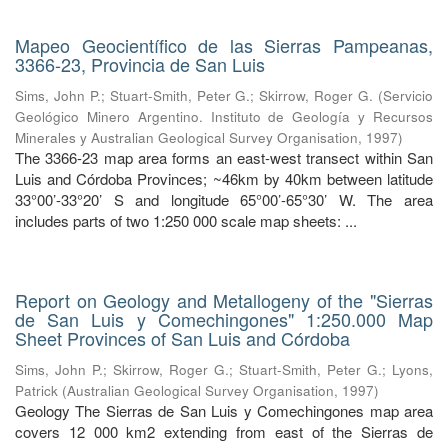
Mapeo Geocientífico de las Sierras Pampeanas,
3366-23, Provincia de San Luis
Sims, John P.
;
Stuart-Smith, Peter G.
;
Skirrow, Roger G.
(
Servicio
Geológico Minero Argentino. Instituto de Geología y Recursos
Minerales y Australian Geological Survey Organisation
,
1997
)
The 3366-23 map area forms an east-west transect within San
Luis and Córdoba Provinces; ~46km by 40km between latitude
33°00’-33°20’ S and longitude 65°00’-65°30’ W. The area
includes parts of two 1:250 000 scale map sheets: ...
Report on Geology and Metallogeny of the "Sierras
de San Luis y Comechingones" 1:250.000 Map
Sheet Provinces of San Luis and Córdoba
Sims, John P.
;
Skirrow, Roger G.
;
Stuart-Smith, Peter G.
;
Lyons,
Patrick
(
Australian Geological Survey Organisation
,
1997
)
Geology The Sierras de San Luis y Comechingones map area
covers 12 000 km2 extending from east of the Sierras de