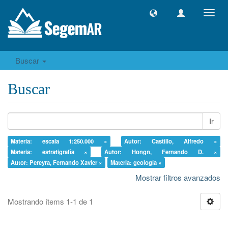
Camb
naveg
Buscar
Buscar
Ir
Materia: escala 1:250.000 ×
Autor: Castillo, Alfredo ×
Materia: estratigrafía ×
Autor: Hongn, Fernando D. ×
Autor: Pereyra, Fernando Xavier ×
Materia: geología ×
Mostrar filtros avanzados
Mostrando ítems 1-1 de 1