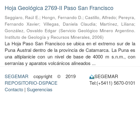
Hoja Geológica 2769-II Paso San Francisco
Seggiaro, Raúl E.
;
Hongn, Fernando D.
;
Castillo, Alfredo
;
Pereyra,
Fernando Xavier
;
Villegas, Daniela Claudia
;
Martínez, Liliana
;
González, Osvaldo Edgar
(
Servicio Geológico Minero Argentino.
Instituto de Geología y Recursos Minerales
,
2006
)
La Hoja Paso San Francisco se ubica en el extremo sur de la
Puna Austral dentro de la provincia de Catamarca. La Puna es
una altiplanicie con un nivel de base de 4000 m s.n.m., con
serranías y aparatos volcánicos alineados ...
SEGEMAR
copyright © 2019
SEGEMAR
REPOSITORIO-DSPACE
Tel:(+5411) 5670-0101
Contacto
|
Sugerencias