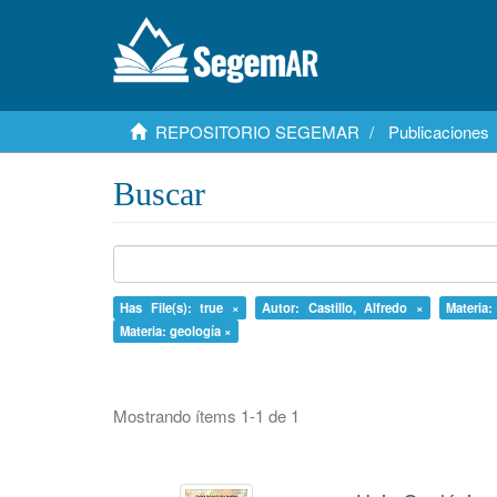
REPOSITORIO SEGEMAR
Publicaciones
Buscar
Has File(s): true ×
Autor: Castillo, Alfredo ×
Materia:
Materia: geología ×
Mostrando ítems 1-1 de 1