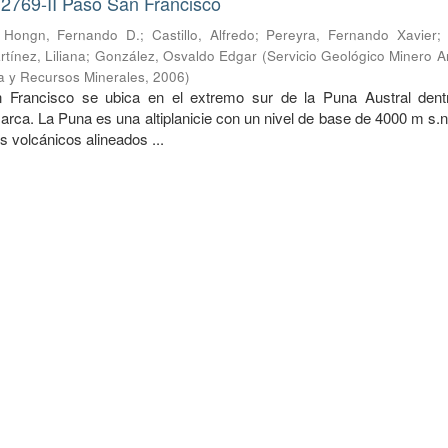
 2769-II Paso San Francisco
;
Hongn, Fernando D.
;
Castillo, Alfredo
;
Pereyra, Fernando Xavier
rtínez, Liliana
;
González, Osvaldo Edgar
(
Servicio Geológico Minero A
ía y Recursos Minerales
,
2006
)
Francisco se ubica en el extremo sur de la Puna Austral dent
arca. La Puna es una altiplanicie con un nivel de base de 4000 m s.
s volcánicos alineados ...