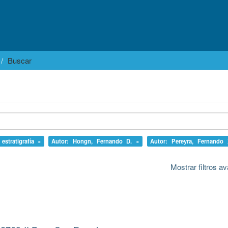
Buscar
 estratigrafía ×
Autor: Hongn, Fernando D. ×
Autor: Pereyra, Fernando 
Mostrar filtros 