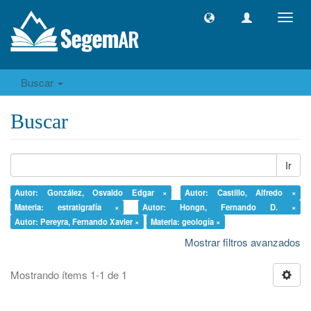
Camb
naveg
Buscar
Buscar
Ir
Autor: González, Osvaldo Edgar ×
Autor: Castillo, Alfredo ×
Materia: estratigrafía ×
Autor: Hongn, Fernando D. ×
Autor: Pereyra, Fernando Xavier ×
Materia: geología ×
Mostrar filtros avanzados
Mostrando ítems 1-1 de 1