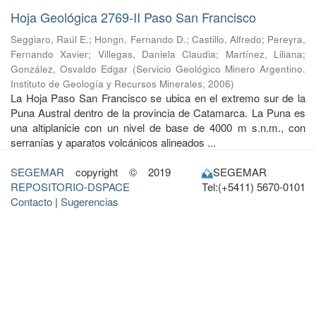
Hoja Geológica 2769-II Paso San Francisco
Seggiaro, Raúl E.
;
Hongn, Fernando D.
;
Castillo, Alfredo
;
Pereyra,
Fernando Xavier
;
Villegas, Daniela Claudia
;
Martínez, Liliana
;
González, Osvaldo Edgar
(
Servicio Geológico Minero Argentino.
Instituto de Geología y Recursos Minerales
,
2006
)
La Hoja Paso San Francisco se ubica en el extremo sur de la
Puna Austral dentro de la provincia de Catamarca. La Puna es
una altiplanicie con un nivel de base de 4000 m s.n.m., con
serranías y aparatos volcánicos alineados ...
SEGEMAR
copyright © 2019
SEGEMAR
REPOSITORIO-DSPACE
Tel:(+5411) 5670-0101
Contacto
|
Sugerencias