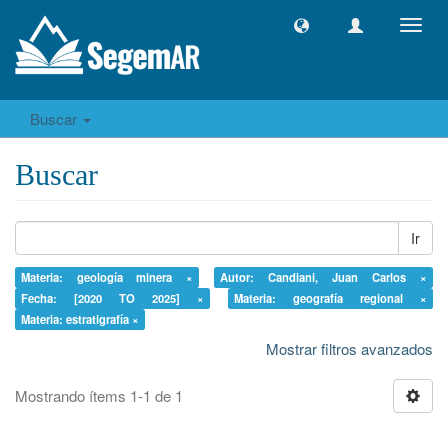
Camb
naveg
Buscar
Buscar
Ir
Materia: geología minera ×
Autor: Candiani, Juan Carlos ×
Fecha: [2020 TO 2025] ×
Materia: geografía regional ×
Materia: estratigrafía ×
Mostrar filtros avanzados
Mostrando ítems 1-1 de 1