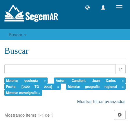
Camb
naveg
Buscar
Buscar
Ir
Materia: geología ×
Autor: Candiani, Juan Carlos ×
Fecha: [2020 TO 2025] ×
Materia: geografía regional ×
Materia: estratigrafía ×
Mostrar filtros avanzados
Mostrando ítems 1-1 de 1