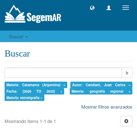
Camb
naveg
Buscar
Buscar
Ir
Materia: Catamarca (Argentina) ×
Autor: Candiani, Juan Carlos ×
Fecha: [2020 TO 2025] ×
Materia: geografía regional ×
Materia: estratigrafía ×
Mostrar filtros avanzados
Mostrando ítems 1-1 de 1