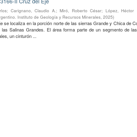
3166-II Cruz del Eje
rlos
;
Carignano, Claudio A.
;
Miró, Roberto César
;
López, Héctor
gentino. Instituto de Geología y Recursos Minerales
,
2025
)
e se localiza en la porción norte de las sierras Grande y Chica de 
e las Salinas Grandes. El área forma parte de un segmento de las
s, un cinturón ...