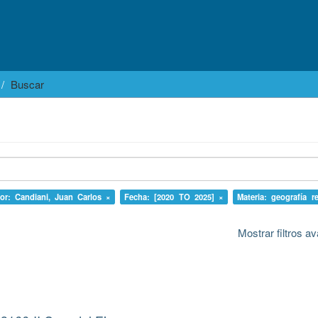
Buscar
or: Candiani, Juan Carlos ×
Fecha: [2020 TO 2025] ×
Materia: geografía r
Mostrar filtros 