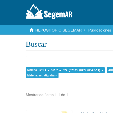
REPOSITORIO SEGEMAR
Publicaciones
Buscar
Materia: 551.4 + 551.7 + 622 (823.2) (047) (084.3-14) ×
Aut
Materia: estratigrafía ×
Mostrando ítems 1-1 de 1