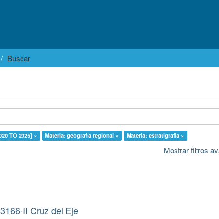
Buscar
020 TO 2025] ×
Materia: geografía regional ×
Materia: estratigrafía ×
Mostrar filtros 
3166-II Cruz del Eje