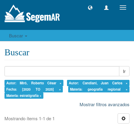
Camb
naveg
Buscar
Buscar
Ir
Autor: Miró, Roberto César ×
Autor: Candiani, Juan Carlos ×
Fecha: [2020 TO 2025] ×
Materia: geografía regional ×
Materia: estratigrafía ×
Mostrar filtros avanzados
Mostrando ítems 1-1 de 1