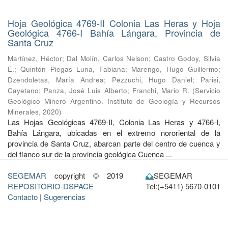
Hoja Geológica 4769-II Colonia Las Heras y Hoja
Geológica 4766-I Bahía Lángara, Provincia de
Santa Cruz
Martínez, Héctor
;
Dal Molín, Carlos Nelson
;
Castro Godoy, Silvia
E.
;
Quintón Piegas Luna, Fabiana
;
Marengo, Hugo Guillermo
;
Dzendoletas, María Andrea
;
Pezzuchi, Hugo Daniel
;
Parisi,
Cayetano
;
Panza, José Luis Alberto
;
Franchi, Mario R.
(
Servicio
Geológico Minero Argentino. Instituto de Geología y Recursos
Minerales
,
2020
)
Las Hojas Geológicas 4769-II, Colonia Las Heras y 4766-I,
Bahía Lángara, ubicadas en el extremo nororiental de la
provincia de Santa Cruz, abarcan parte del centro de cuenca y
del flanco sur de la provincia geológica Cuenca ...
SEGEMAR
copyright © 2019
SEGEMAR
REPOSITORIO-DSPACE
Tel:(+5411) 5670-0101
Contacto
|
Sugerencias