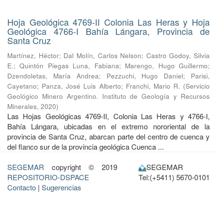
Hoja Geológica 4769-II Colonia Las Heras y Hoja
Geológica 4766-I Bahía Lángara, Provincia de
Santa Cruz
Martínez, Héctor
;
Dal Molín, Carlos Nelson
;
Castro Godoy, Silvia
E.
;
Quintón Piegas Luna, Fabiana
;
Marengo, Hugo Guillermo
;
Dzendoletas, María Andrea
;
Pezzuchi, Hugo Daniel
;
Parisi,
Cayetano
;
Panza, José Luis Alberto
;
Franchi, Mario R.
(
Servicio
Geológico Minero Argentino. Instituto de Geología y Recursos
Minerales
,
2020
)
Las Hojas Geológicas 4769-II, Colonia Las Heras y 4766-I,
Bahía Lángara, ubicadas en el extremo nororiental de la
provincia de Santa Cruz, abarcan parte del centro de cuenca y
del flanco sur de la provincia geológica Cuenca ...
SEGEMAR
copyright © 2019
SEGEMAR
REPOSITORIO-DSPACE
Tel:(+5411) 5670-0101
Contacto
|
Sugerencias