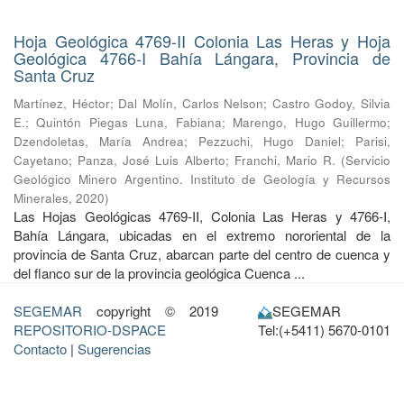
Hoja Geológica 4769-II Colonia Las Heras y Hoja
Geológica 4766-I Bahía Lángara, Provincia de
Santa Cruz
Martínez, Héctor
;
Dal Molín, Carlos Nelson
;
Castro Godoy, Silvia
E.
;
Quintón Piegas Luna, Fabiana
;
Marengo, Hugo Guillermo
;
Dzendoletas, María Andrea
;
Pezzuchi, Hugo Daniel
;
Parisi,
Cayetano
;
Panza, José Luis Alberto
;
Franchi, Mario R.
(
Servicio
Geológico Minero Argentino. Instituto de Geología y Recursos
Minerales
,
2020
)
Las Hojas Geológicas 4769-II, Colonia Las Heras y 4766-I,
Bahía Lángara, ubicadas en el extremo nororiental de la
provincia de Santa Cruz, abarcan parte del centro de cuenca y
del flanco sur de la provincia geológica Cuenca ...
SEGEMAR
copyright © 2019
SEGEMAR
REPOSITORIO-DSPACE
Tel:(+5411) 5670-0101
Contacto
|
Sugerencias