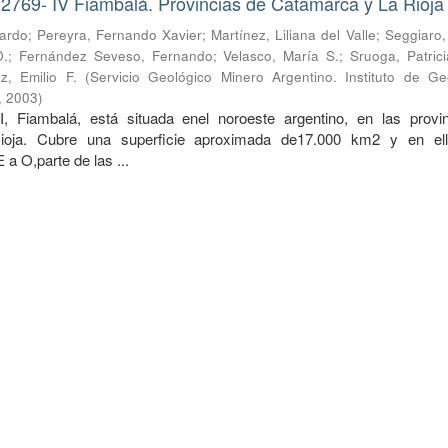
2769- IV Fiambalá. Provincias de Catamarca y La Rioja
rardo
;
Pereyra, Fernando Xavier
;
Martínez, Liliana del Valle
;
Seggiaro,
D.
;
Fernández Seveso, Fernando
;
Velasco, María S.
;
Sruoga, Patrici
z, Emilio F.
(
Servicio Geológico Minero Argentino. Instituto de Ge
,
2003
)
II, Fiambalá, está situada enel noroeste argentino, en las provi
oja. Cubre una superficie aproximada de17.000 km2 y en ell
 a O,parte de las ...