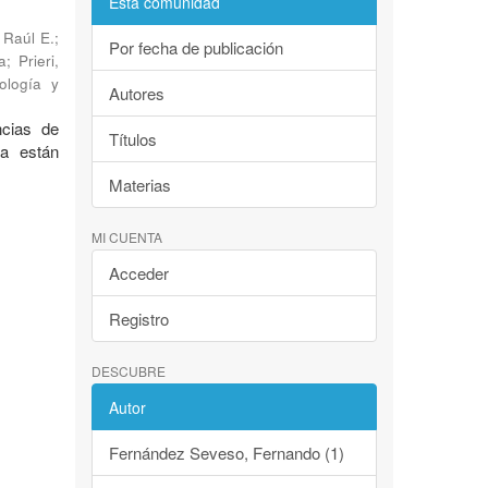
Esta comunidad
 Raúl E.
;
Por fecha de publicación
a
;
Prieri,
ología y
Autores
ncias de
Títulos
a están
Materias
MI CUENTA
Acceder
Registro
DESCUBRE
Autor
Fernández Seveso, Fernando (1)