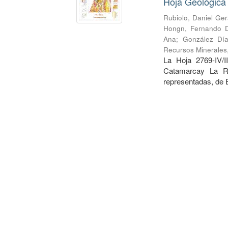
Hoja Geológica 
Rubiolo, Daniel Ge
Hongn, Fernando 
Ana
;
González Día
Recursos Minerales
La Hoja 2769-IV/I
Catamarcay La Ri
representadas, de E