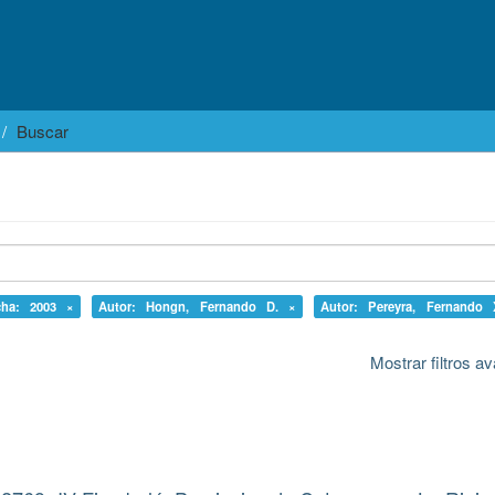
Buscar
cha: 2003 ×
Autor: Hongn, Fernando D. ×
Autor: Pereyra, Fernando 
Mostrar filtros 