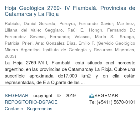
Hoja Geológica 2769- IV Fiambalá. Provincias de
Catamarca y La Rioja
Rubiolo, Daniel Gerardo
;
Pereyra, Fernando Xavier
;
Martínez,
Liliana del Valle
;
Seggiaro, Raúl E.
;
Hongn, Fernando D.
;
Fernández Seveso, Fernando
;
Velasco, María S.
;
Sruoga,
Patricia
;
Prieri, Ana
;
González Díaz, Emilio F.
(
Servicio Geológico
Minero Argentino. Instituto de Geología y Recursos Minerales
,
2003
)
La Hoja 2769-IV/III, Fiambalá, está situada enel noroeste
argentino, en las provincias de Catamarcay La Rioja. Cubre una
superficie aproximada de17.000 km2 y en ella están
representadas, de E a O,parte de las ...
SEGEMAR
copyright © 2019
SEGEMAR
REPOSITORIO-DSPACE
Tel:(+5411) 5670-0101
Contacto
|
Sugerencias