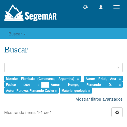
Camb
naveg
Buscar
Buscar
Ir
Materia: Fiambalá (Catamarca, Argentina) ×
Autor: Prieri, Ana ×
Fecha: 2003 ×
Autor: Hongn, Fernando D. ×
Autor: Pereyra, Fernando Xavier ×
Materia: geología ×
Mostrar filtros avanzados
Mostrando ítems 1-1 de 1