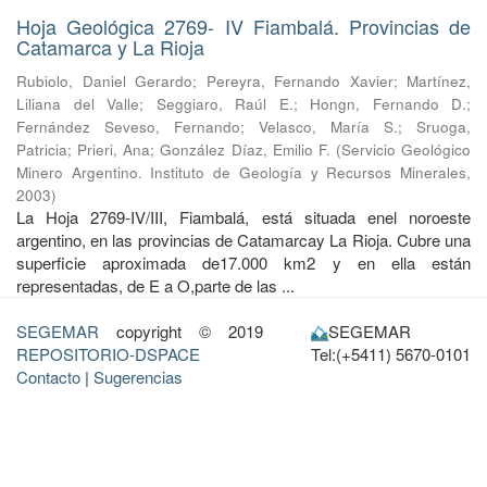
Hoja Geológica 2769- IV Fiambalá. Provincias de
Catamarca y La Rioja
Rubiolo, Daniel Gerardo
;
Pereyra, Fernando Xavier
;
Martínez,
Liliana del Valle
;
Seggiaro, Raúl E.
;
Hongn, Fernando D.
;
Fernández Seveso, Fernando
;
Velasco, María S.
;
Sruoga,
Patricia
;
Prieri, Ana
;
González Díaz, Emilio F.
(
Servicio Geológico
Minero Argentino. Instituto de Geología y Recursos Minerales
,
2003
)
La Hoja 2769-IV/III, Fiambalá, está situada enel noroeste
argentino, en las provincias de Catamarcay La Rioja. Cubre una
superficie aproximada de17.000 km2 y en ella están
representadas, de E a O,parte de las ...
SEGEMAR
copyright © 2019
SEGEMAR
REPOSITORIO-DSPACE
Tel:(+5411) 5670-0101
Contacto
|
Sugerencias