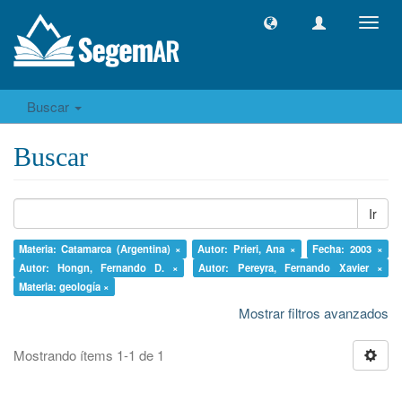
Camb
naveg
Buscar
Buscar
Ir
Materia: Catamarca (Argentina) ×
Autor: Prieri, Ana ×
Fecha: 2003 ×
Autor: Hongn, Fernando D. ×
Autor: Pereyra, Fernando Xavier ×
Materia: geología ×
Mostrar filtros avanzados
Mostrando ítems 1-1 de 1