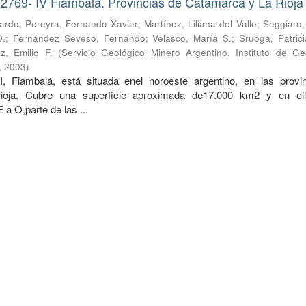
2769- IV Fiambalá. Provincias de Catamarca y La Rioja
rardo
;
Pereyra, Fernando Xavier
;
Martínez, Liliana del Valle
;
Seggiaro,
D.
;
Fernández Seveso, Fernando
;
Velasco, María S.
;
Sruoga, Patrici
z, Emilio F.
(
Servicio Geológico Minero Argentino. Instituto de Ge
,
2003
)
II, Fiambalá, está situada enel noroeste argentino, en las provi
oja. Cubre una superficie aproximada de17.000 km2 y en ell
 a O,parte de las ...