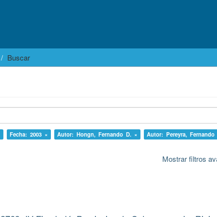
Buscar
×
Fecha: 2003 ×
Autor: Hongn, Fernando D. ×
Autor: Pereyra, Fernando
Mostrar filtros 