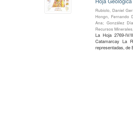
Hoja Geológica 
Rubiolo, Daniel Ge
Hongn, Fernando 
Ana
;
González Día
Recursos Minerales
La Hoja 2769-IV/I
Catamarcay La Ri
representadas, de E