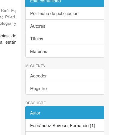
Esta comunidad
 Raúl E.
;
Por fecha de publicación
a
;
Prieri,
ología y
Autores
ncias de
Títulos
a están
Materias
MI CUENTA
Acceder
Registro
DESCUBRE
Autor
Fernández Seveso, Fernando (1)