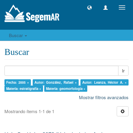
Camb
naveg
Buscar
Buscar
Ir
Fecha: 2005 ×
Autor: González, Rafael ×
Autor: Leanza, Héctor A. ×
Materia: estratigrafía ×
Materia: geomorfología ×
Mostrar filtros avanzados
Mostrando ítems 1-1 de 1