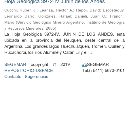
Hoja Geológica 3972-IV Junín de los Andes
Cucchi, Rubén J.
;
Leanza, Héctor A.
;
Repol, David
;
Escosteguy,
Leonardo Darío
;
González, Rafael
;
Danieli, Juan C.
;
Franchi,
Mario
(
Servicio Geológico Minero Argentino. Instituto de Geología
y Recursos Minerales
,
2005
)
La Hoja Geológica 3972-IV, JUNÍN DE LOS ANDES, está
ubicada en la provincia del Neuquén, oeste central de la
Argentina. Los grandes lagos Huechulafquen, Tromen, Quillén y
Rucachoroi, los ríos Aluminé y Catán Lil y el ...
SEGEMAR
copyright © 2019
SEGEMAR
REPOSITORIO-DSPACE
Tel:(+5411) 5670-0101
Contacto
|
Sugerencias