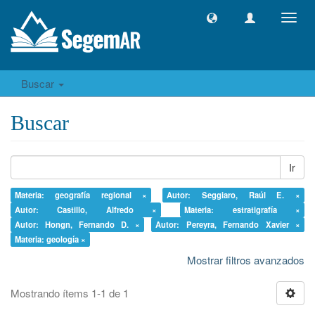
Camb
naveg
Buscar
Buscar
Ir
Materia: geografía regional ×
Autor: Seggiaro, Raúl E. ×
Autor: Castillo, Alfredo ×
Materia: estratigrafía ×
Autor: Hongn, Fernando D. ×
Autor: Pereyra, Fernando Xavier ×
Materia: geología ×
Mostrar filtros avanzados
Mostrando ítems 1-1 de 1