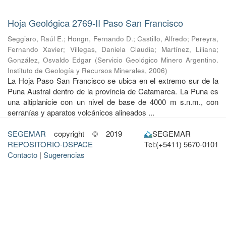
Hoja Geológica 2769-II Paso San Francisco
Seggiaro, Raúl E.
;
Hongn, Fernando D.
;
Castillo, Alfredo
;
Pereyra,
Fernando Xavier
;
Villegas, Daniela Claudia
;
Martínez, Liliana
;
González, Osvaldo Edgar
(
Servicio Geológico Minero Argentino.
Instituto de Geología y Recursos Minerales
,
2006
)
La Hoja Paso San Francisco se ubica en el extremo sur de la
Puna Austral dentro de la provincia de Catamarca. La Puna es
una altiplanicie con un nivel de base de 4000 m s.n.m., con
serranías y aparatos volcánicos alineados ...
SEGEMAR
copyright © 2019
SEGEMAR
REPOSITORIO-DSPACE
Tel:(+5411) 5670-0101
Contacto
|
Sugerencias