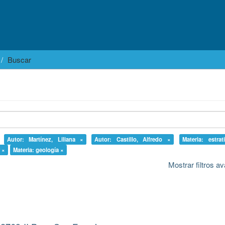
Buscar
Autor: Martínez, Liliana ×
Autor: Castillo, Alfredo ×
Materia: estrat
 ×
Materia: geología ×
Mostrar filtros 