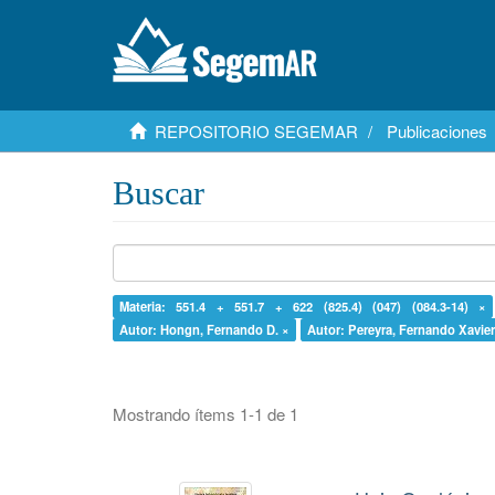
REPOSITORIO SEGEMAR
Publicaciones
Buscar
Materia: 551.4 + 551.7 + 622 (825.4) (047) (084.3-14) ×
Autor: Hongn, Fernando D. ×
Autor: Pereyra, Fernando Xavier
Mostrando ítems 1-1 de 1