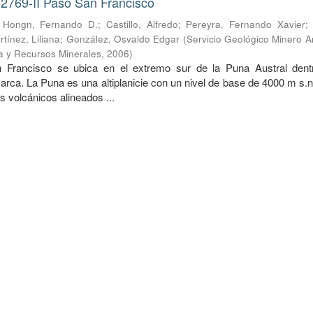
 2769-II Paso San Francisco
;
Hongn, Fernando D.
;
Castillo, Alfredo
;
Pereyra, Fernando Xavier
rtínez, Liliana
;
González, Osvaldo Edgar
(
Servicio Geológico Minero A
ía y Recursos Minerales
,
2006
)
Francisco se ubica en el extremo sur de la Puna Austral dent
arca. La Puna es una altiplanicie con un nivel de base de 4000 m s.
s volcánicos alineados ...