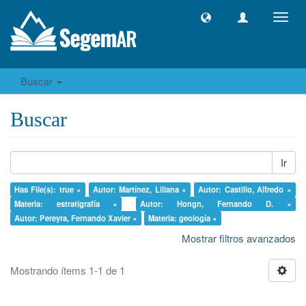
Camb
naveg
Buscar
Buscar
Ir
Has File(s): true ×
Autor: Martínez, Liliana ×
Autor: Castillo, Alfredo ×
Materia: estratigrafía ×
Autor: Hongn, Fernando D. ×
Autor: Pereyra, Fernando Xavier ×
Materia: geología ×
Mostrar filtros avanzados
Mostrando ítems 1-1 de 1