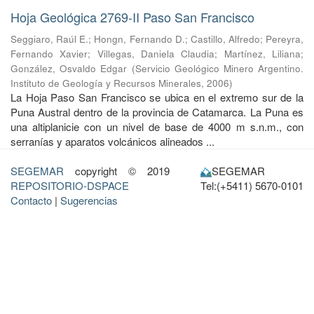
Hoja Geológica 2769-II Paso San Francisco
Seggiaro, Raúl E.
;
Hongn, Fernando D.
;
Castillo, Alfredo
;
Pereyra,
Fernando Xavier
;
Villegas, Daniela Claudia
;
Martínez, Liliana
;
González, Osvaldo Edgar
(
Servicio Geológico Minero Argentino.
Instituto de Geología y Recursos Minerales
,
2006
)
La Hoja Paso San Francisco se ubica en el extremo sur de la
Puna Austral dentro de la provincia de Catamarca. La Puna es
una altiplanicie con un nivel de base de 4000 m s.n.m., con
serranías y aparatos volcánicos alineados ...
SEGEMAR
copyright © 2019
SEGEMAR
REPOSITORIO-DSPACE
Tel:(+5411) 5670-0101
Contacto
|
Sugerencias