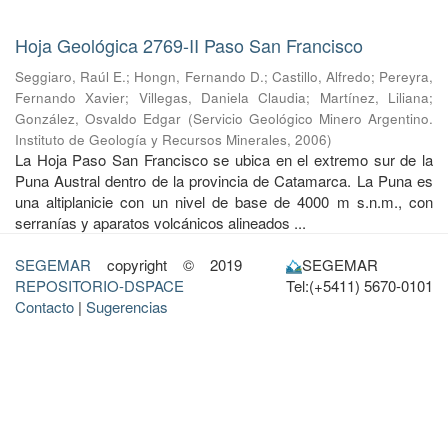
Hoja Geológica 2769-II Paso San Francisco
Seggiaro, Raúl E.
;
Hongn, Fernando D.
;
Castillo, Alfredo
;
Pereyra,
Fernando Xavier
;
Villegas, Daniela Claudia
;
Martínez, Liliana
;
González, Osvaldo Edgar
(
Servicio Geológico Minero Argentino.
Instituto de Geología y Recursos Minerales
,
2006
)
La Hoja Paso San Francisco se ubica en el extremo sur de la
Puna Austral dentro de la provincia de Catamarca. La Puna es
una altiplanicie con un nivel de base de 4000 m s.n.m., con
serranías y aparatos volcánicos alineados ...
SEGEMAR
copyright © 2019
SEGEMAR
REPOSITORIO-DSPACE
Tel:(+5411) 5670-0101
Contacto
|
Sugerencias