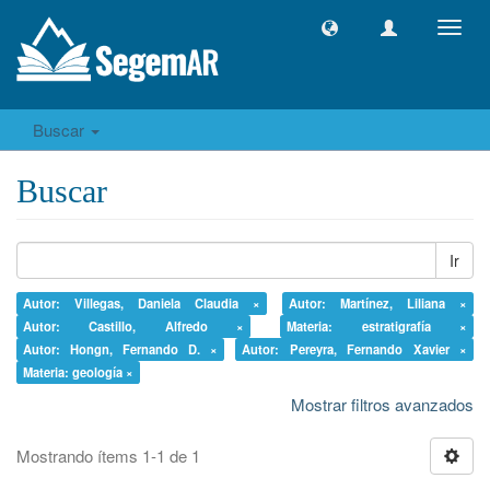
Camb
naveg
Buscar
Buscar
Ir
Autor: Villegas, Daniela Claudia ×
Autor: Martínez, Liliana ×
Autor: Castillo, Alfredo ×
Materia: estratigrafía ×
Autor: Hongn, Fernando D. ×
Autor: Pereyra, Fernando Xavier ×
Materia: geología ×
Mostrar filtros avanzados
Mostrando ítems 1-1 de 1