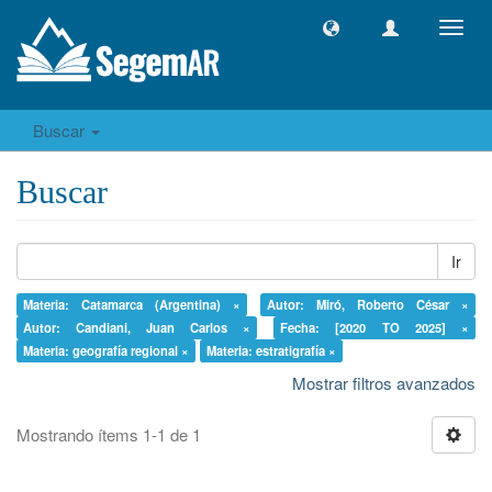
Camb
naveg
Buscar
Buscar
Ir
Materia: Catamarca (Argentina) ×
Autor: Miró, Roberto César ×
Autor: Candiani, Juan Carlos ×
Fecha: [2020 TO 2025] ×
Materia: geografía regional ×
Materia: estratigrafía ×
Mostrar filtros avanzados
Mostrando ítems 1-1 de 1