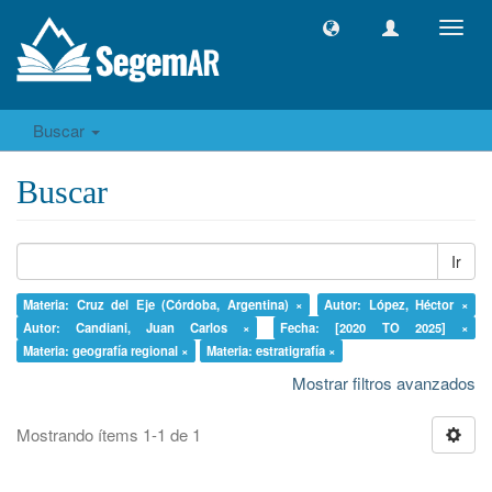
Camb
naveg
Buscar
Buscar
Ir
Materia: Cruz del Eje (Córdoba, Argentina) ×
Autor: López, Héctor ×
Autor: Candiani, Juan Carlos ×
Fecha: [2020 TO 2025] ×
Materia: geografía regional ×
Materia: estratigrafía ×
Mostrar filtros avanzados
Mostrando ítems 1-1 de 1