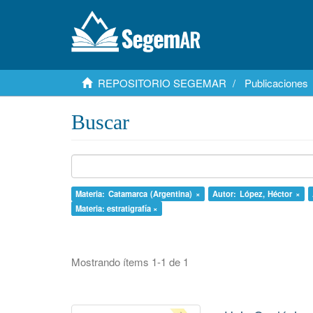
REPOSITORIO SEGEMAR
Publicaciones
Buscar
Materia: Catamarca (Argentina) ×
Autor: López, Héctor ×
Materia: estratigrafía ×
Mostrando ítems 1-1 de 1