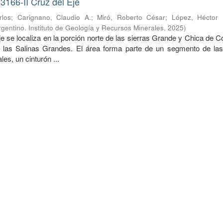
3166-II Cruz del Eje
rlos
;
Carignano, Claudio A.
;
Miró, Roberto César
;
López, Héctor
gentino. Instituto de Geología y Recursos Minerales
,
2025
)
e se localiza en la porción norte de las sierras Grande y Chica de 
e las Salinas Grandes. El área forma parte de un segmento de las
s, un cinturón ...