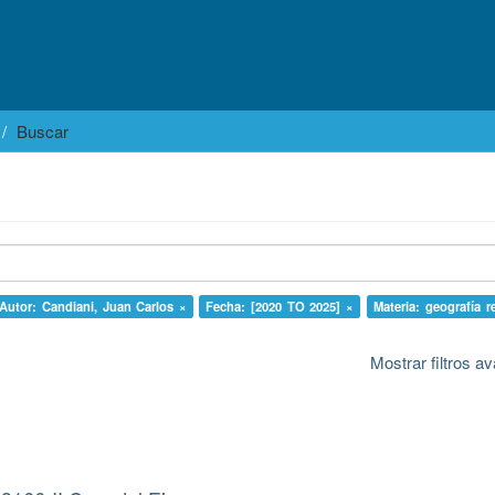
Buscar
Autor: Candiani, Juan Carlos ×
Fecha: [2020 TO 2025] ×
Materia: geografía r
Mostrar filtros 