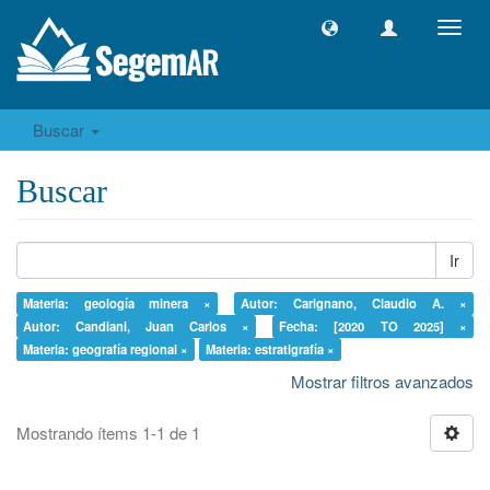
Camb
naveg
Buscar
Buscar
Ir
Materia: geología minera ×
Autor: Carignano, Claudio A. ×
Autor: Candiani, Juan Carlos ×
Fecha: [2020 TO 2025] ×
Materia: geografía regional ×
Materia: estratigrafía ×
Mostrar filtros avanzados
Mostrando ítems 1-1 de 1