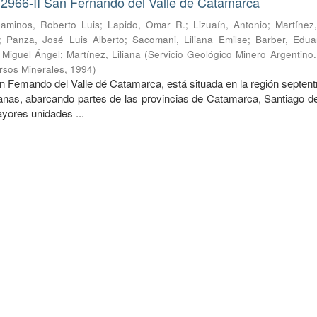
 2966-II San Fernando del Valle de Catamarca
aminos, Roberto Luis
;
Lapido, Omar R.
;
Lizuaín, Antonio
;
Martínez
;
Panza, José Luis Alberto
;
Sacomani, Liliana Emilse
;
Barber, Edua
, Miguel Ángel
;
Martínez, Liliana
(
Servicio Geológico Minero Argentino. 
rsos Minerales
,
1994
)
n Femando del Valle dé Catamarca, está situada en la región septent
nas, abarcando partes de las provincias de Catamarca, Santiago de
ores unidades ...