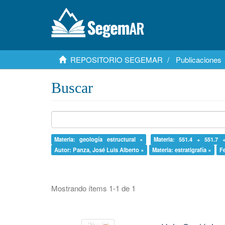
REPOSITORIO SEGEMAR
Publicaciones
Buscar
Materia: geología estructural ×
Materia: 551.4 + 551.7 
Autor: Panza, José Luis Alberto ×
Materia: estratigrafía ×
F
Mostrando ítems 1-1 de 1