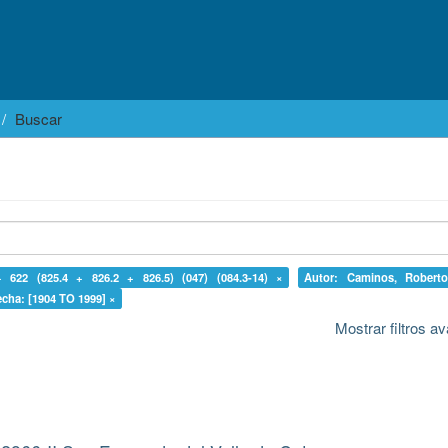
Buscar
+ 622 (825.4 + 826.2 + 826.5) (047) (084.3-14) ×
Autor: Caminos, Robert
echa: [1904 TO 1999] ×
Mostrar filtros 