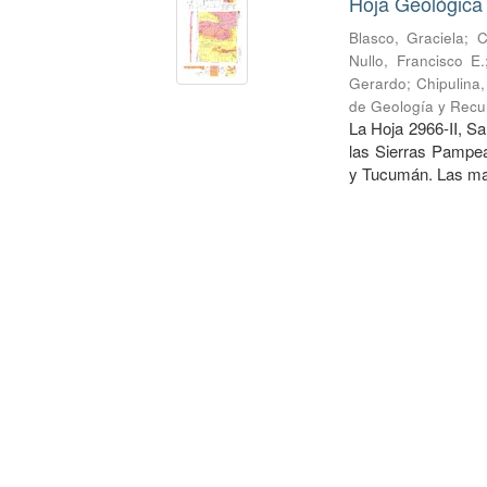
Hoja Geológica
Blasco, Graciela
;
C
Nullo, Francisco E.
Gerardo
;
Chipulina
de Geología y Recu
La Hoja 2966-II, Sa
las Sierras Pampea
y Tucumán. Las may