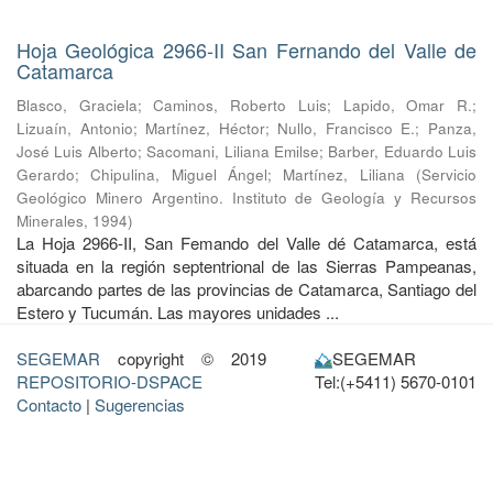
Hoja Geológica 2966-II San Fernando del Valle de
Catamarca
Blasco, Graciela
;
Caminos, Roberto Luis
;
Lapido, Omar R.
;
Lizuaín, Antonio
;
Martínez, Héctor
;
Nullo, Francisco E.
;
Panza,
José Luis Alberto
;
Sacomani, Liliana Emilse
;
Barber, Eduardo Luis
Gerardo
;
Chipulina, Miguel Ángel
;
Martínez, Liliana
(
Servicio
Geológico Minero Argentino. Instituto de Geología y Recursos
Minerales
,
1994
)
La Hoja 2966-II, San Femando del Valle dé Catamarca, está
situada en la región septentrional de las Sierras Pampeanas,
abarcando partes de las provincias de Catamarca, Santiago del
Estero y Tucumán. Las mayores unidades ...
SEGEMAR
copyright © 2019
SEGEMAR
REPOSITORIO-DSPACE
Tel:(+5411) 5670-0101
Contacto
|
Sugerencias