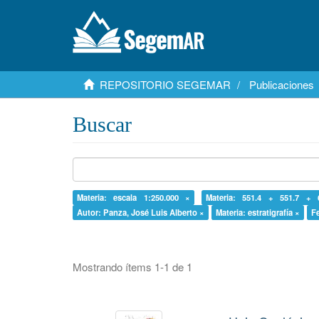
REPOSITORIO SEGEMAR
Publicaciones
Buscar
Materia: escala 1:250.000 ×
Materia: 551.4 + 551.7 + 
Autor: Panza, José Luis Alberto ×
Materia: estratigrafía ×
F
Mostrando ítems 1-1 de 1