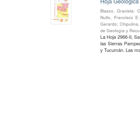
Hoja Geológica
Blasco, Graciela
;
C
Nullo, Francisco E.
Gerardo
;
Chipulina
de Geología y Recu
La Hoja 2966-II, Sa
las Sierras Pampea
y Tucumán. Las may