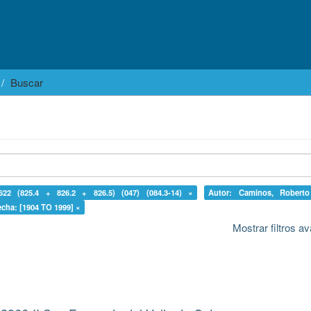
Buscar
622 (825.4 + 826.2 + 826.5) (047) (084.3-14) ×
Autor: Caminos, Robert
echa: [1904 TO 1999] ×
Mostrar filtros 