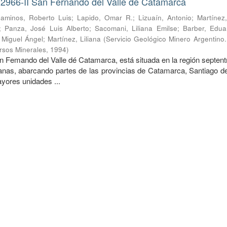
 2966-II San Fernando del Valle de Catamarca
aminos, Roberto Luis
;
Lapido, Omar R.
;
Lizuaín, Antonio
;
Martínez
;
Panza, José Luis Alberto
;
Sacomani, Liliana Emilse
;
Barber, Edua
, Miguel Ángel
;
Martínez, Liliana
(
Servicio Geológico Minero Argentino. 
rsos Minerales
,
1994
)
n Femando del Valle dé Catamarca, está situada en la región septent
nas, abarcando partes de las provincias de Catamarca, Santiago de
ores unidades ...