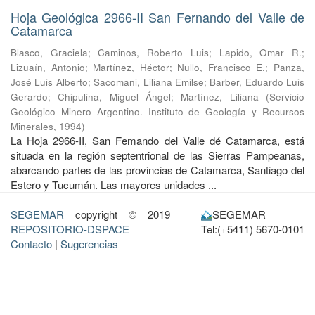
Hoja Geológica 2966-II San Fernando del Valle de
Catamarca
Blasco, Graciela
;
Caminos, Roberto Luis
;
Lapido, Omar R.
;
Lizuaín, Antonio
;
Martínez, Héctor
;
Nullo, Francisco E.
;
Panza,
José Luis Alberto
;
Sacomani, Liliana Emilse
;
Barber, Eduardo Luis
Gerardo
;
Chipulina, Miguel Ángel
;
Martínez, Liliana
(
Servicio
Geológico Minero Argentino. Instituto de Geología y Recursos
Minerales
,
1994
)
La Hoja 2966-II, San Femando del Valle dé Catamarca, está
situada en la región septentrional de las Sierras Pampeanas,
abarcando partes de las provincias de Catamarca, Santiago del
Estero y Tucumán. Las mayores unidades ...
SEGEMAR
copyright © 2019
SEGEMAR
REPOSITORIO-DSPACE
Tel:(+5411) 5670-0101
Contacto
|
Sugerencias