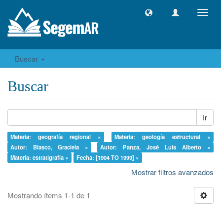
Camb
naveg
Buscar
Buscar
Ir
Materia: geografía regional ×
Materia: geología estructural ×
Autor: Blasco, Graciela ×
Autor: Panza, José Luis Alberto ×
Materia: estratigrafía ×
Fecha: [1904 TO 1999] ×
Mostrar filtros avanzados
Mostrando ítems 1-1 de 1