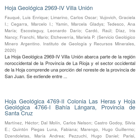
Hoja Geológica 2969-IV Villa Unión
Fauqué, Luis Enrique
;
Limarino, Carlos Oscar
;
Vujovich, Graciela
I.
;
Cegarra, Marcelo I.
;
Yamin, Marcela Gladys
;
Tedesco, Ana
María
;
Escosteguy, Leonardo Darío
;
Cardó, Raúl
;
Díaz, Iris
Nancy
;
Franchi, Mario
;
Etcheverría, Mariela P.
(
Servicio Geológico
Minero Argentino. Instituto de Geología y Recursos Minerales
,
2020
)
La Hoja Geológica 2969-IV Villa Unión abarca parte de la región
noroccidental de la Provincia de La Rioja y el sector occidental
de la Hoja comprende una porción del noreste de la provincia de
San Juan. Se extiende entre ...
Hoja Geológica 4769-II Colonia Las Heras y Hoja
Geológica 4766-I Bahía Lángara, Provincia de
Santa Cruz
Martínez, Héctor
;
Dal Molín, Carlos Nelson
;
Castro Godoy, Silvia
E.
;
Quintón Piegas Luna, Fabiana
;
Marengo, Hugo Guillermo
;
Dzendoletas, María Andrea
;
Pezzuchi, Hugo Daniel
;
Parisi,