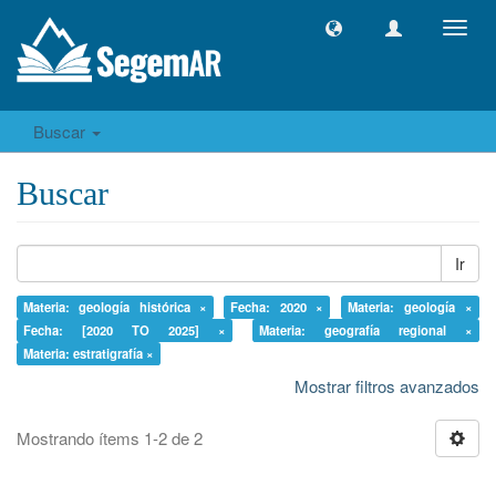
Camb
naveg
Buscar
Buscar
Ir
Materia: geología histórica ×
Fecha: 2020 ×
Materia: geología ×
Fecha: [2020 TO 2025] ×
Materia: geografía regional ×
Materia: estratigrafía ×
Mostrar filtros avanzados
Mostrando ítems 1-2 de 2