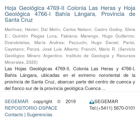
Hoja Geológica 4769-II Colonia Las Heras y Hoja
Geológica 4766-I Bahía Lángara, Provincia de
Santa Cruz
Martínez, Héctor
;
Dal Molín, Carlos Nelson
;
Castro Godoy, Silvia
E.
;
Quintón Piegas Luna, Fabiana
;
Marengo, Hugo Guillermo
;
Dzendoletas, María Andrea
;
Pezzuchi, Hugo Daniel
;
Parisi,
Cayetano
;
Panza, José Luis Alberto
;
Franchi, Mario R.
(
Servicio
Geológico Minero Argentino. Instituto de Geología y Recursos
Minerales
,
2020
)
Las Hojas Geológicas 4769-II, Colonia Las Heras y 4766-I,
Bahía Lángara, ubicadas en el extremo nororiental de la
provincia de Santa Cruz, abarcan parte del centro de cuenca y
del flanco sur de la provincia geológica Cuenca ...
SEGEMAR
copyright © 2019
SEGEMAR
REPOSITORIO-DSPACE
Tel:(+5411) 5670-0101
Contacto
|
Sugerencias