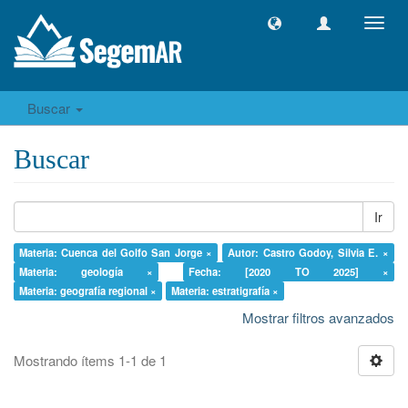
Camb
naveg
Buscar
Buscar
Ir
Materia: Cuenca del Golfo San Jorge ×
Autor: Castro Godoy, Silvia E. ×
Materia: geología ×
Fecha: [2020 TO 2025] ×
Materia: geografía regional ×
Materia: estratigrafía ×
Mostrar filtros avanzados
Mostrando ítems 1-1 de 1